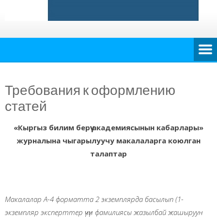
Требования к оформлению
статей
«Кыргыз билим берүү академиясынын кабарлары»
журналына чыгарылуучу макалаларга коюлган
талаптар
Макалалар А-4 форматта 2 экземплярда басылып (1-
экземпляр эксперттер үчүн фамилиясы жазылбай жашыруун