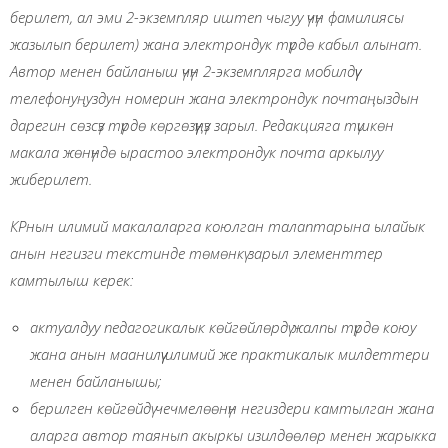
берилет, ал эми 2-экземпляр иштеп чыгуу үчүн фамилиясы
жазылып берилет) жана электрондук түрдө кабыл алынат.
Автор менен байланыш үчүн 2-экземплярга мобилдүү
телефонуңуздун номерин жана электрондук почтаңыздын
дарегин сөзсүз түрдө көргөзүүңүз зарыл. Редакцияга түшкөн
макала жөнүндө ырастоо электрондук почта аркылуу
жиберилет.
КРнын илимий макалаларга коюлган талаптарына ылайык
анын негизги текстинде төмөнкү зарыл элементтер
камтылыш керек:
актуалдуу педагогикалык көйгөйлөрдү жалпы түрдө коюу
жана анын маанилүү илимий же практикалык милдеттери
менен байланышы;
берилген көйгөйдү чечмелөөнүн негиздери камтылган жана
аларга автор таянып акыркы изилдөөлөр менен жарыкка