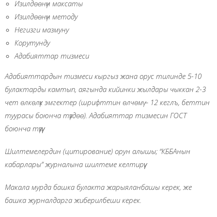
Изилдөөнүн
максаты
Изилдөөнүн методу
Негизги мазмуну
Корутунду
Адабияттар тизмеси
Адабияттардын тизмеси кыргыз жана орус тилинде 5-10
булактарды камтып, аягында кийинки жылдары чыккан 2-3
чет өлкөлүк эмгектер (шрифттин өлчөмү
–
12 кеглъ, беттин
туурасы боюнча түздөө).
Адабияттар тизмесин ГОСТ
боюнча түзүү.
Шилтемелердин (цитирование) орун алышы; “КББАнын
кабарлары” журналына шилтеме келтирүү.
Макала мурда башка булакта жарыяланбашы керек, же
башка журналдарга жиберилбеши керек.