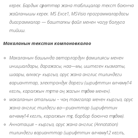
керек. Бардык сүрөттөр жана таблицалар текст боюнча
жайланышы керек. МS Ехсе1, МSVisio программалардагы
диаграммалар — баштапкы файл менен чогуу болууга
тийиш.
Макаланын текстин компоновкалоо
Макаланын башында авторлордун фамилиясы менен
инициалдары, даражасы, наа
—
мы, иштеген кызматы,
шаары, өлкөсү
–
кыргыз, орус жана англис тилиндеги
варианттар, электрондук дареги (шрифттин өлчөмү-14
кегль, каралжын түстө оң жагын түздөө менен).
макаланын аталышы
–
чоң тамгалар менен кыргыз, орус
жана англис тилдеги ва
—
рианттар (шрифттин
өлчөмү-14 кеглъ, каралжын түс, борбор боюнча түздөө).
Аннотация
–
кыргыз, орус жана англис (
Annotation
)
тилиндеги варианттар (шрифттин өлчөмү-12 кеглъ,