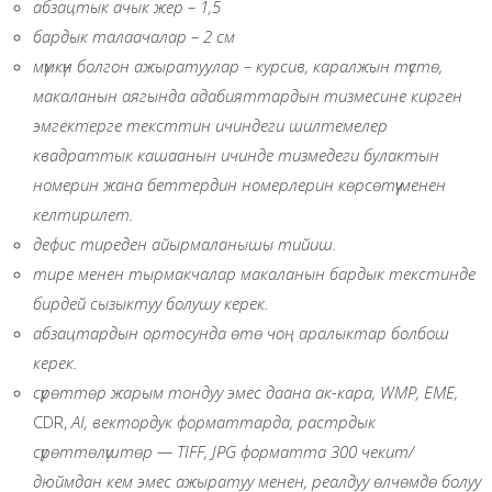
абзацтык ачык жер
–
1,5
бардык талаача
ла
р
–
2 см
мүмкүн болгон ажыратуулар
–
курсив, каралжын түстө,
макаланын аягында адабияттардын тизмесине кирген
эмгектерге тексттин ичиндеги шилтемелер
квадраттык кашаанын ичинде тизмедеги булактын
номерин жана беттердин номерлерин көрсөтүү менен
келтирилет.
дефис тиреден айырмаланышы тийиш.
тире менен тырмакчалар макаланын бардык текстинде
бирдей сызыктуу болушу керек.
абзацтардын ортосунда өтө чоң аралыктар болбош
керек.
сүрөттөр жарым тондуу эмес даана ак-кара,
W
МР, ЕМЕ,
CDR,
А
I
, вектордук форматтарда, растрдык
сүрөттөлүштөр — Т
IFF
,
JPG
форматта 300 чекит/
дюймдан кем эмес ажыратуу менен, реалдуу өлчөмдө болуу