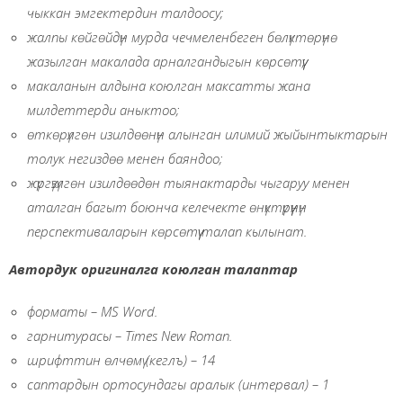
чыккан эмгектердин талдоосу;
жалпы көйгөйдүн мурда чечмеленбеген бөлүктөрүнө
жазылган макалада арналгандыгын көрсөтүү;
макаланын алдына коюлган максатты жана
милдеттерди аныктоо;
өткөрүлгөн изилдөөнүн алынган илимий жыйынтыктарын
толук негиздөө менен баяндоо;
жүргүзүлгөн изилдөөдөн тыянактарды чыгаруу менен
аталган багыт боюнча келечекте өнүктүрүүнүн
перспективаларын көрсөтүү талап кылынат.
Автордук оригиналга коюлган талаптар
форматы
–
М
S Word
.
гарнитурасы
–
Т
imes New R
отап.
шрифттин өлчөмү (кеглъ)
–
14
саптардын ортосундагы аралык (интервал)
–
1