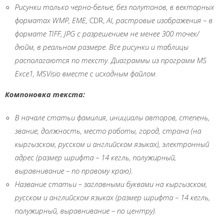
Рисунки только черно-белые, без полутонов, в векторных
форматах
W
МР, ЕМЕ,
CDR,
А
I
, растровые изображения
–
в
формате Т
IFF
,
JPG
с разрешением не менее 300 точек/
дюйм, в реальном размере. Все рисунки и таблицы
располагаются по тексту. Диаграммы из программ М
S
Ехсе1, М
SVisio
вместе с исходным файлом.
Компоновка текста:
В начале статьи фамилия
,
инициалы авторов, степень,
звание, должность, место работы, город, страна (
на
кыргызском, русском и английском языках), электронный
адрес (размер шрифта
–
14 кегль, полужирный,
выравнивание
–
по правому краю).
Название статьи
–
заглавными буквами
на
кыргызском,
русском и англи
й
ском языках (размер шрифта
–
14 кегль,
полужирный, выравнивание
–
по центру).