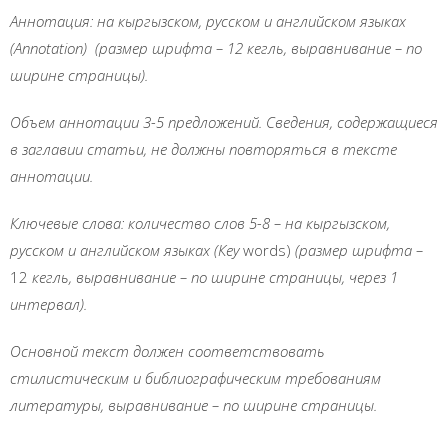
Аннотация:
на
кыргызском, русском и английском
языках
(
Annotation
) (размер шрифта
–
12 кегль, выравнивание
–
по
ширине стран
иц
ы).
Объем аннотации
3-5
предложений
. Сведения, содержащиеся
в заглавии статьи, не должны повторяться в тексте
аннотации.
Ключевые слова: количество слов 5-8
–
на
кыргызском,
русском и английском
языках
(Кеу
words)
(размер шрифта
–
12
кегль, выравнивание
–
по ширине страницы, через 1
интервал).
Основной текст должен соответствовать
стилистическим и библиографическим требованиям
литературы, выравнивание
–
по ширине страницы.