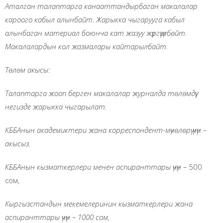
Аталган талаптарга канааттандырбаган макалалар
кароого кабыл алынбайт. Жарыкка чыгарууга кабыл
алынбаган материал боюнча кат жазуу жүргүзүлбөйт.
Макалалардын кол жазмалары кайтарылбайт.
Төлөм акысы:
Талаптарга жооп берген макалалар журналда төлөмдүү
негизде жарыкка чыгарылат.
КББАнын академиктери жана корреспондент-мүчөлөрү үчүн
–
акысыз.
КББАнын кызматкерлери менен аспиранттары үчүн
–
500
сом,
Кыргызстандын мекемелеринин кызматкерлери жана
аспиранттары үчүн – 1000 сом,