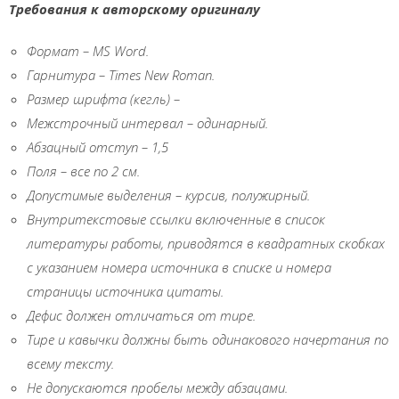
Требования к авторскому оригиналу
Формат – М
S Word
.
Гарнитура – Т
imes New R
отап.
Размер шрифта (кегль)
–
Межстрочный интервал
–
одинарный.
Абзацный отступ
–
1,5
Поля
–
все по 2 см.
Допустимые выделения
–
курсив, полужирный.
Внутритекстовые ссылки включенные в список
литературы работы, приводятся в квадратных скобках
с указанием номера источника в списке и номера
страницы источника цитаты.
Дефис должен отличаться от тире.
Тире и кавычки должны быть одинакового начертания по
всему тексту.
Не допускаются пробелы между абзацами.