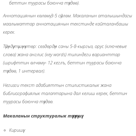
беттин туурасы боюнча түздөө).
Аннотациянын көлөмү 3-5
c
үйлөм
. Макаланын аталышындагы
маалыматтар аннотациянын текстинде кайталанбашы
керек.
Түйүндүү түшүнүктөр: сөздөрдүн саны 5-8-кыргыз, орус (ключевые
слова) жана англис (кеу
words
) тилиндеги варианттар
(шрифттин өлчөмү
–
12 кеглъ, беттин туурасы боюнча
түздөө, 1 интервал).
Негизги текст адабиятт
ын
ст
ил
истикалык жана
библиографиялык талаптарына дал келиш керек, беттин
туурасы боюнча түздөө.
Макаланын
структуралык
түзүлүшү
:
Киришүү